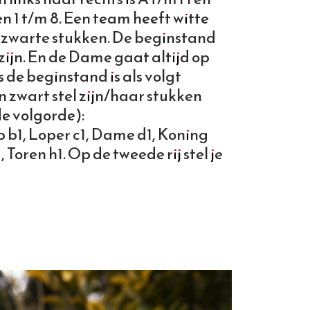
 1 t/m 8. Een team heeft witte
 zwarte stukken. De beginstand
 zijn. En de Dame gaat altijd op
 de beginstand is als volgt
en zwart stel zijn/haar stukken
de volgorde):
p b1, Loper c1, Dame d1, Koning
, Toren h1. Op de tweede rij stel je