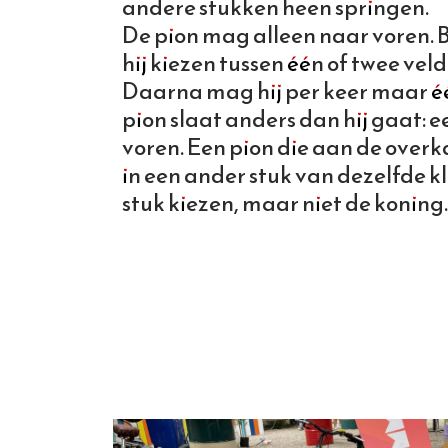
andere stukken heen springen.
De pion mag alleen naar voren. B
hij kiezen tussen één of twee vel
Daarna mag hij per keer maar éé
pion slaat anders dan hij gaat: e
voren. Een pion die aan de over
in een ander stuk van dezelfde kl
stuk kiezen, maar niet de koning.