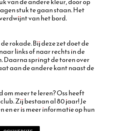
tuk van de andere kleur, door op
lagen stuk te gaan staan. Het
 verdwijnt van het bord.
 de rokade. Bij deze zet doet de
aar links of naar rechts in de
n. Daarna springt de toren over
aat aan de andere kant naast de
d om meer te leren? Oss heeft
ub. Zij bestaan al 80 jaar! Je
en en er is meer informatie op hun