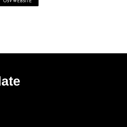
OSV WEBSITE
date