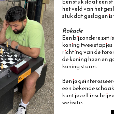
Een stuk slaat een s
het veld van het ges
stuk dat geslagen is
Rokade
Een bijzondere zet is
koning twee stapjes n
richting van de tore
de koning heen en g
koning staan.
Ben je geïnteresseer
een bekende schaakcl
kunt jezelf inschrijv
website.