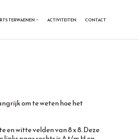
RTS TERWAENEN
ACTIVITEITEN
CONTACT
langrijk om te weten hoe het
e en witte velden van 8 x 8. Deze
links naar rechts is A t/m H en