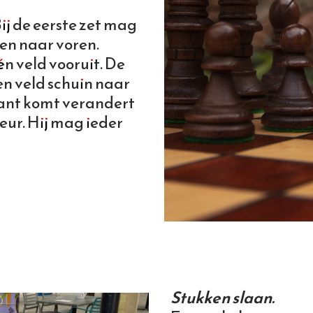
ij de eerste zet mag
den naar voren.
n veld vooruit. De
en veld schuin naar
kant komt verandert
eur. Hij mag ieder
Stukken slaan.