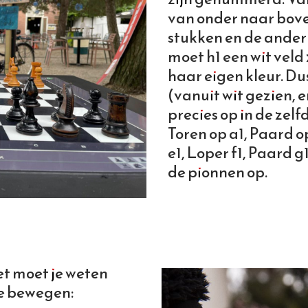
van onder naar boven
stukken en de ander
moet h1 een wit veld
haar eigen kleur. Dus
(vanuit wit gezien, 
precies op in de zelf
Toren op a1, Paard o
e1, Loper f1, Paard g1
de pionnen op.
t moet je weten
ze bewegen: